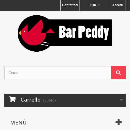
Contattaci
Accedi
EUR
Carrello
(vuoto)
MENÙ