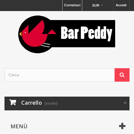
Contattaci
Accedi
EUR
Carrello
(vuoto)
MENÙ