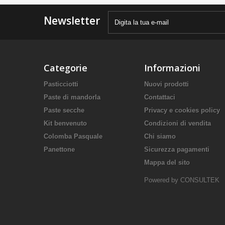
Newsletter
Categorie
Informazioni
Pasticciotti
Nuovi prodotti
Paste di mandorla
Contattaci
Paste secche
Privacy e cookies policy
Kit benvenuto
Condizioni di vendita
Colomba Pasquale
Chi siamo
Panettone
Sicurezza pagamenti
Mappa del sito
Powered by CONSULTEK