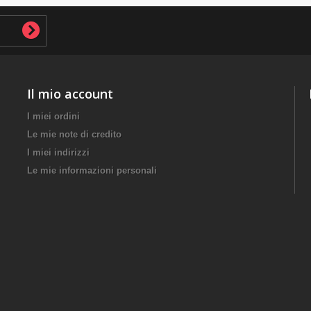
Il mio account
I miei ordini
Le mie note di credito
I miei indirizzi
Le mie informazioni personali