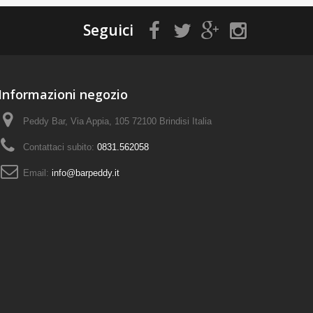
Seguici
Informazioni negozio
Peddy Bar, Via Appia, 105 72100 Brindisi Italia
Contattaci subito:
0831.562058
Email:
info@barpeddy.it