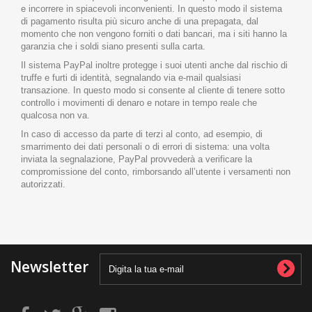
e incorrere in spiacevoli inconvenienti. In questo modo il sistema
di pagamento risulta più sicuro anche di una prepagata, dal
momento che non vengono forniti o dati bancari, ma i siti hanno la
garanzia che i soldi siano presenti sulla carta.
Il sistema PayPal inoltre protegge i suoi utenti anche dal rischio di
truffe e furti di identità, segnalando via e-mail qualsiasi
transazione. In questo modo si consente al cliente di tenere sotto
controllo i movimenti di denaro e notare in tempo reale che
qualcosa non va.
In caso di accesso da parte di terzi al conto, ad esempio, di
smarrimento dei dati personali o di errori di sistema: una volta
inviata la segnalazione, PayPal provvederà a verificare la
compromissione del conto, rimborsando all’utente i versamenti non
autorizzati.
Newsletter