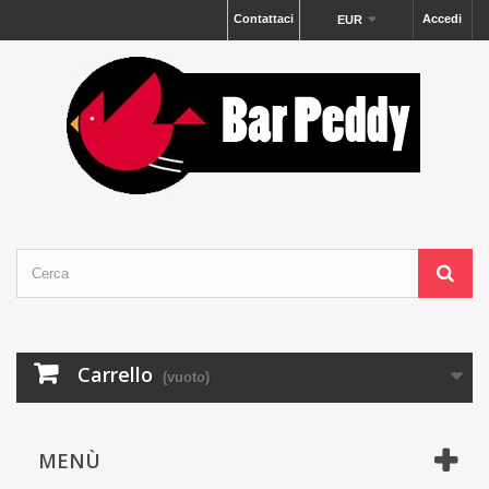
Contattaci
Accedi
EUR
Carrello
(vuoto)
MENÙ