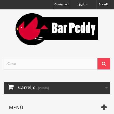
Contattaci
Accedi
EUR
Carrello
(vuoto)
MENÙ