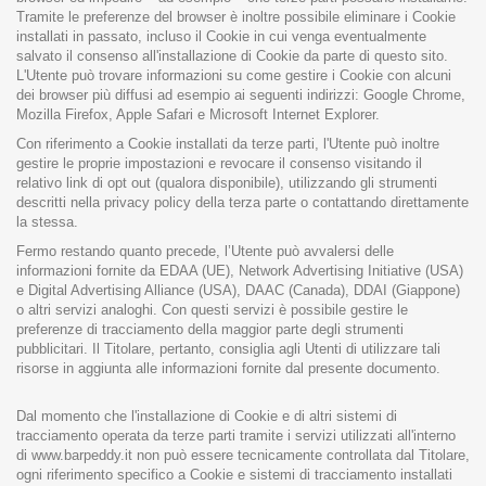
Tramite le preferenze del browser è inoltre possibile eliminare i Cookie
installati in passato, incluso il Cookie in cui venga eventualmente
salvato il consenso all'installazione di Cookie da parte di questo sito.
L'Utente può trovare informazioni su come gestire i Cookie con alcuni
dei browser più diffusi ad esempio ai seguenti indirizzi:
Google Chrome
,
Mozilla Firefox
,
Apple Safari
e
Microsoft Internet Explorer
.
Con riferimento a Cookie installati da terze parti, l'Utente può inoltre
gestire le proprie impostazioni e revocare il consenso visitando il
relativo link di opt out (qualora disponibile), utilizzando gli strumenti
descritti nella privacy policy della terza parte o contattando direttamente
la stessa.
Fermo restando quanto precede, l’Utente può avvalersi delle
informazioni fornite da
EDAA
(UE),
Network Advertising Initiative
(USA)
e
Digital Advertising Alliance
(USA),
DAAC
(Canada),
DDAI
(Giappone)
o altri servizi analoghi. Con questi servizi è possibile gestire le
preferenze di tracciamento della maggior parte degli strumenti
pubblicitari. Il Titolare, pertanto, consiglia agli Utenti di utilizzare tali
risorse in aggiunta alle informazioni fornite dal presente documento.
Dal momento che l'installazione di Cookie e di altri sistemi di
tracciamento operata da terze parti tramite i servizi utilizzati all'interno
di www.barpeddy.it non può essere tecnicamente controllata dal Titolare,
ogni riferimento specifico a Cookie e sistemi di tracciamento installati