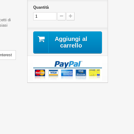
Quantità
etti di
siasi
Aggiungi al
carrello
nterest