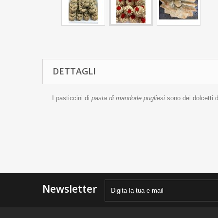
DETTAGLI
I pasticcini di
pasta di mandorle pugliesi
sono dei dolcetti d
Newsletter