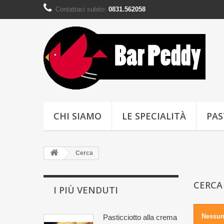
Contattaci subito:
0831.562058
CHI SIAMO
LE SPECIALITÀ
PAS
Cerca
CERC
I PIÙ VENDUTI
Nessun 
Pasticciotto alla crema