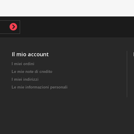
Il mio account
I miei ordini
Le mie note di credito
I miei indirizzi
Le mie informazioni personali