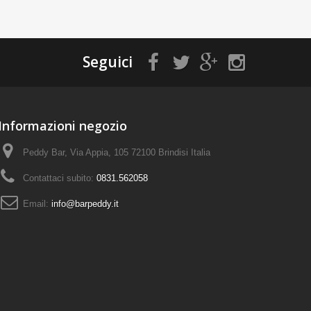
Seguici
Informazioni negozio
Peddy Bar, Via Appia, 105 72100 Brindisi Italia
Contattaci subito:
0831.562058
Email:
info@barpeddy.it