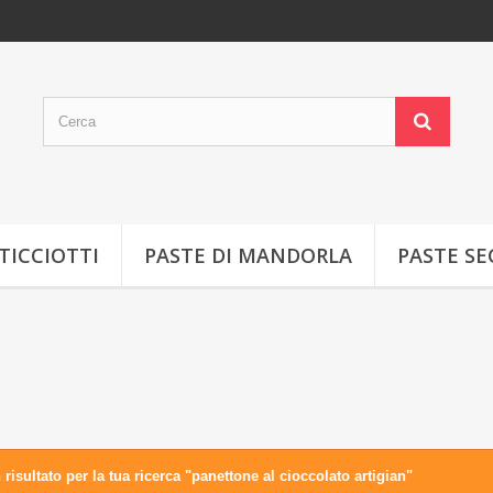
TICCIOTTI
PASTE DI MANDORLA
PASTE S
A
risultato per la tua ricerca "panettone al cioccolato artigian"