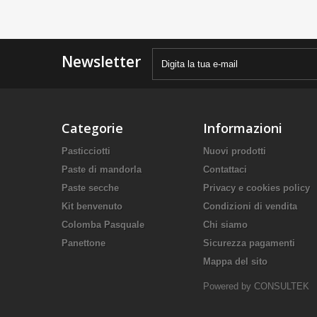
Newsletter
Categorie
Informazioni
Pasticciotti
Nuovi prodotti
Paste di mandorla
Contattaci
Paste secche
Privacy e cookies policy
Kit benvenuto
Condizioni di vendita
Colomba Pasquale
Chi siamo
Panettone
Sicurezza pagamenti
Mappa del sito
Powered by CONSULTEK